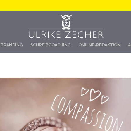
https://sdp.eu.usercentrics.eu/latest/uc-block.bundle.js
BRANDING
SCHREIBCOACHING
ONLINE-REDAKTION
A