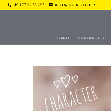
https://app.eu.usercentrics.eu/browser-ui/latest/loader.js 
+49 177 24 63 096
BRIEF@ULRIKEZECHER.DE
STARTE
ÜBER ULRIKE